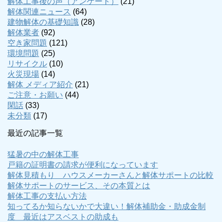
解体工事後の声（アンケート）
(21)
解体関連ニュース
(64)
建物解体の基礎知識
(28)
解体業者
(92)
空き家問題
(121)
環境問題
(25)
リサイクル
(10)
火災現場
(14)
解体 メディア紹介
(21)
ご注意・お願い
(44)
閑話
(33)
未分類
(17)
最近の記事一覧
猛暑の中の解体工事
戸籍の証明書の請求が便利になっています
解体見積もり ハウスメーカーさんと解体サポートの比較
解体サポートのサービス、その本質とは
解体工事の支払い方法
知ってるか知らないかで大違い！解体補助金・助成金制
度 最近はアスベストの助成も