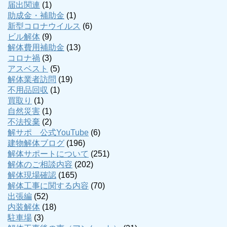
届出関連
(1)
助成金・補助金
(1)
新型コロナウイルス
(6)
ビル解体
(9)
解体費用補助金
(13)
コロナ禍
(3)
アスベスト
(5)
解体業者訪問
(19)
不用品回収
(1)
買取り
(1)
自然災害
(1)
不法投棄
(2)
解サポ 公式YouTube
(6)
建物解体ブログ
(196)
解体サポートについて
(251)
解体のご相談内容
(202)
解体現場確認
(165)
解体工事に関する内容
(70)
出張編
(52)
内装解体
(18)
駐車場
(3)