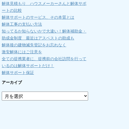
解体見積もり ハウスメーカーさんと解体サポ
ートの比較
解体サポートのサービス、その本質とは
解体工事の支払い方法
知ってるか知らないかで大違い！解体補助金・
助成金制度 最近はアスベストの助成も
解体後の建物滅失登記をお忘れなく
激安解体にはご注意を
全ての提携業者に、提携前の会社訪問を行って
いるのは解体サポートだけ！
解体サポート保証
アーカイブ
ア
ー
カ
イ
ブ