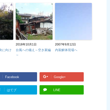
2018年10月1日
2007年9月12日
決に向け
台風への備え～空き家編
内装解体現場へ
～
Facebook
Google+
!
はてブ
LINE