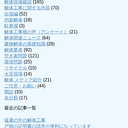
解体現場確認
(165)
解体工事に関する内容
(70)
出張編
(52)
内装解体
(18)
駐車場
(3)
解体工事後の声（アンケート）
(21)
解体関連ニュース
(64)
建物解体の基礎知識
(28)
解体業者
(92)
空き家問題
(121)
環境問題
(25)
リサイクル
(10)
火災現場
(14)
解体 メディア紹介
(21)
ご注意・お願い
(44)
閑話
(33)
未分類
(17)
最近の記事一覧
猛暑の中の解体工事
戸籍の証明書の請求が便利になっています