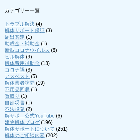
カテゴリー一覧
トラブル解決
(4)
解体サポート保証
(3)
届出関連
(1)
助成金・補助金
(1)
新型コロナウイルス
(6)
ビル解体
(9)
解体費用補助金
(13)
コロナ禍
(3)
アスベスト
(5)
解体業者訪問
(19)
不用品回収
(1)
買取り
(1)
自然災害
(1)
不法投棄
(2)
解サポ 公式YouTube
(6)
建物解体ブログ
(196)
解体サポートについて
(251)
解体のご相談内容
(202)