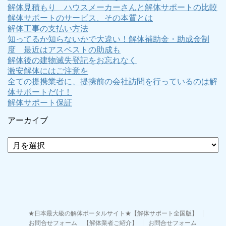
解体見積もり ハウスメーカーさんと解体サポートの比較
解体サポートのサービス、その本質とは
解体工事の支払い方法
知ってるか知らないかで大違い！解体補助金・助成金制
度 最近はアスベストの助成も
解体後の建物滅失登記をお忘れなく
激安解体にはご注意を
全ての提携業者に、提携前の会社訪問を行っているのは解
体サポートだけ！
解体サポート保証
アーカイブ
ア
ー
カ
イ
ブ
★日本最大級の解体ポータルサイト★【解体サポート全国版】
お問合せフォーム 【解体業者ご紹介】
お問合せフォーム