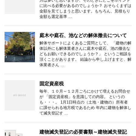
方は多いと思いますが、そのときにどこをポイント
に比べる必要があるのでしょうか？ おそらくまずは
金額を見てしまうと思います。もちろん、見積もり
金額も選定基準 …
庭木や庭石、池などの解体撤去について
解体サポートによくあるご質問として、 「建物の解
体以外にも解体業者さんに庭木や庭石、池の撤去な
どもお願いできるのでしょうか？」 というご相談を
頂くことがあります。 結論から申し上げますと、解
体業者さん …
固定資産税
毎年、１０月～１２月ごろにかけて増えるお問合せ
が 「固定資産税」を意識しての内容。 というの
も・・・。 1月1日時点の（土地・建物の）所有者
に課せられる地方税であるため 年内に建物を解体し
て滅失登記す …
建物滅失登記の必要書類～建物滅失登記