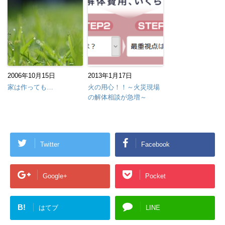
2006年10月15日
2013年1月17日
家は作っても…
火の用心！！～火災現場
の解体相談が急増～
Twitter
Facebook
Google+
Pocket
B!
はてブ
LINE