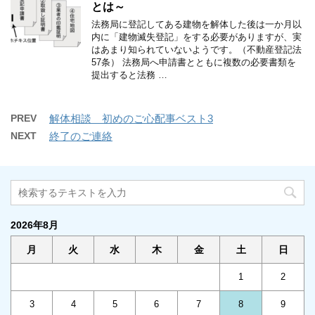
とは～
法務局に登記してある建物を解体した後は一か月以
内に「建物滅失登記」をする必要がありますが、実
はあまり知られていないようです。（不動産登記法
57条） 法務局へ申請書とともに複数の必要書類を
提出すると法務 …
PREV
解体相談 初めのご心配事ベスト3
NEXT
終了のご連絡
2026年8月
月
火
水
木
金
土
日
1
2
3
4
5
6
7
8
9