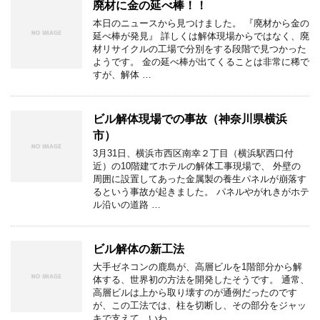
廃材に金の延べ棒！！
本日のニュースから見つけました。 『廃材から金の
延べ棒が発見』 詳しくは解体現場からではなく、廃
材リサイクルの工場で分別をする段階で見つかった
ようです。 金の延べ棒が出てくることは非常に稀で
すが、解体 …
ビル解体現場での事故（神奈川県横浜
市）
3月31日、横浜市西区南幸２丁目（横浜駅西口付
近）の10階建てホテルの解体工事現場で、 外壁の
周囲に設置してあった金属製の養生パネルが崩落す
るという事故が起きました。 パネルやがれきがホテ
ル沿いの道路 …
ビル解体の新工法
大手ゼネコンの鹿島が、高層ビルを1階部分から解
体する、世界初の方法を開発したそうです。 通常、
高層ビルは上から取り壊すのが通例だったのです
が、この工法では、柱を切断し、その部分をジャッ
キで支えて、いわ …