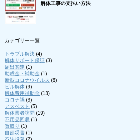
解体工事の支払い方法
カテゴリー一覧
トラブル解決
(4)
解体サポート保証
(3)
届出関連
(1)
助成金・補助金
(1)
新型コロナウイルス
(6)
ビル解体
(9)
解体費用補助金
(13)
コロナ禍
(3)
アスベスト
(5)
解体業者訪問
(19)
不用品回収
(1)
買取り
(1)
自然災害
(1)
不法投棄
(2)