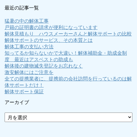
最近の記事一覧
猛暑の中の解体工事
戸籍の証明書の請求が便利になっています
解体見積もり ハウスメーカーさんと解体サポートの比較
解体サポートのサービス、その本質とは
解体工事の支払い方法
知ってるか知らないかで大違い！解体補助金・助成金制
度 最近はアスベストの助成も
解体後の建物滅失登記をお忘れなく
激安解体にはご注意を
全ての提携業者に、提携前の会社訪問を行っているのは解
体サポートだけ！
解体サポート保証
アーカイブ
ア
ー
カ
イ