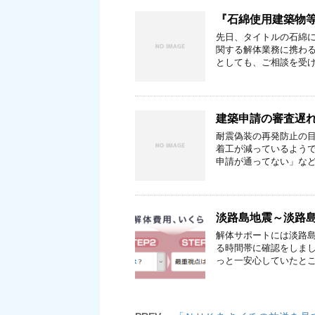
『石綿使用建築物
先日、タイトルの石綿に
関する解体業務に携わ
としても、ご相談を受け
建築申請の審査遅
耐震偽装の再発防止の目
着工が減っているようで
申請が通ってない」など
淡路島地震～淡路
解体サポートには淡路
る時間帯に確認をしまし
っと一安心していたとこ