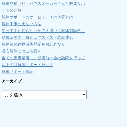
解体見積もり ハウスメーカーさんと解体サポ
ートの比較
解体サポートのサービス、その本質とは
解体工事の支払い方法
知ってるか知らないかで大違い！解体補助金・
助成金制度 最近はアスベストの助成も
解体後の建物滅失登記をお忘れなく
激安解体にはご注意を
全ての提携業者に、提携前の会社訪問を行って
いるのは解体サポートだけ！
解体サポート保証
アーカイブ
ア
ー
カ
イ
ブ