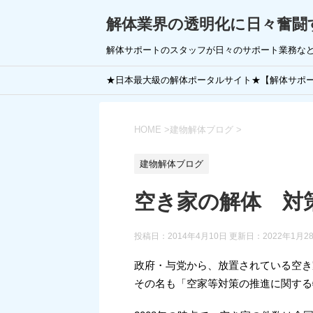
解体業界の透明化に日々奮闘
解体サポートのスタッフが日々のサポート業務な
★日本最大級の解体ポータルサイト★【解体サポ
HOME
>
建物解体ブログ
>
建物解体ブログ
空き家の解体 対
投稿日：2014年4月10日 更新日：
2022年1月2
政府・与党から、放置されている空き
その名も「空家等対策の推進に関する