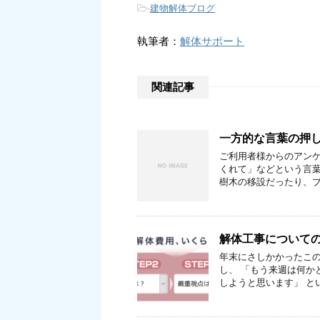
-
建物解体ブログ
執筆者：
解体サポート
関連記事
一方的な言葉の押
ご利用者様からのアン
くれて」などという言葉
樹木の移設だったり、ブ
解体工事について
年末にさしかかったこの
し、 「もう来週は何か
しようと思います」 と