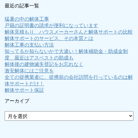
最近の記事一覧
猛暑の中の解体工事
戸籍の証明書の請求が便利になっています
解体見積もり ハウスメーカーさんと解体サポートの比較
解体サポートのサービス、その本質とは
解体工事の支払い方法
知ってるか知らないかで大違い！解体補助金・助成金制
度 最近はアスベストの助成も
解体後の建物滅失登記をお忘れなく
激安解体にはご注意を
全ての提携業者に、提携前の会社訪問を行っているのは解
体サポートだけ！
解体サポート保証
アーカイブ
ア
ー
カ
イ