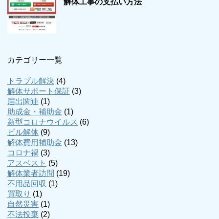
解体工事の支払い方法
カテゴリー一覧
トラブル解決
(4)
解体サポート保証
(3)
届出関連
(1)
助成金・補助金
(1)
新型コロナウイルス
(6)
ビル解体
(9)
解体費用補助金
(13)
コロナ禍
(3)
アスベスト
(5)
解体業者訪問
(19)
不用品回収
(1)
買取り
(1)
自然災害
(1)
不法投棄
(2)