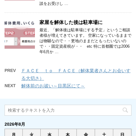
談をお受けし …
家屋を解体した後は駐車場に
最近、「解体後は駐車場にする予定」というご相談
者様が増えてきています。 空家になっているままで
は物騒なので・・更地のままだともったいないの
で・・固定資産税が・・ etc 特に首都圏では2006
年6月か …
PREV
ＦＡＣＥ ｔｏ ＦＡＣＥ（解体業者さんとお会いす
る大切さ）
NEXT
解体前のお祓い～目黒区にて～
2026年8月
月
火
水
木
金
土
日