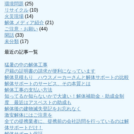
環境問題
(25)
リサイクル
(10)
火災現場
(14)
解体 メディア紹介
(21)
ご注意・お願い
(44)
閑話
(33)
未分類
(17)
最近の記事一覧
猛暑の中の解体工事
戸籍の証明書の請求が便利になっています
解体見積もり ハウスメーカーさんと解体サポートの比較
解体サポートのサービス、その本質とは
解体工事の支払い方法
知ってるか知らないかで大違い！解体補助金・助成金制
度 最近はアスベストの助成も
解体後の建物滅失登記をお忘れなく
激安解体にはご注意を
全ての提携業者に、提携前の会社訪問を行っているのは解
体サポートだけ！
解体サポート保証