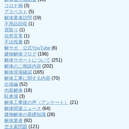
コロナ禍
(3)
アスベスト
(5)
解体業者訪問
(19)
不用品回収
(1)
買取り
(1)
自然災害
(1)
不法投棄
(2)
解サポ 公式YouTube
(6)
建物解体ブログ
(196)
解体サポートについて
(251)
解体のご相談内容
(202)
解体現場確認
(165)
解体工事に関する内容
(70)
出張編
(52)
内装解体
(18)
駐車場
(3)
解体工事後の声（アンケート）
(21)
解体関連ニュース
(64)
建物解体の基礎知識
(28)
解体業者
(92)
空き家問題
(121)