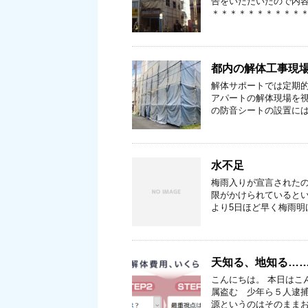
告をいただいたので内
＊＊＊＊＊＊＊＊＊＊＊
都内の解体工事現
解体サポートでは定期
アパートの解体現場を視
の防音シートの設置には
水不足
梅雨入りが宣言された
限がかけられていると
より5日ほど早く梅雨明
天知る、地知る…
こんにちは。 本日はこ
属盗む 少年ら５人逮捕
源というのはそのままお