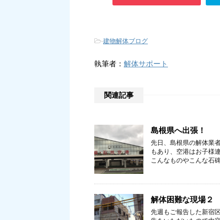
-
建物解体ブログ
執筆者：
解体サポート
関連記事
島根県へ出張！
先日、島根県の解体業者
もあり、空港はお子様連
こんなものやこんな石碑
解体困難な現場２
先週もご報告した新宿区