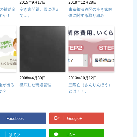
2015年9月17日
2018年12月28日
事の補助金
空き家問題。雪に備え
東京都渋谷区の空き家解
ずか！
て…。
体に関する取り組み
2008年4月30日
2013年10月12日
金が出る
徹底した現場管理
三隣亡（さんりんぼう）
か？
とは・・。
Facebook
Google+
!
はてブ
LINE