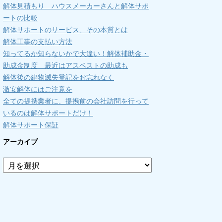
解体見積もり ハウスメーカーさんと解体サポ
ートの比較
解体サポートのサービス、その本質とは
解体工事の支払い方法
知ってるか知らないかで大違い！解体補助金・
助成金制度 最近はアスベストの助成も
解体後の建物滅失登記をお忘れなく
激安解体にはご注意を
全ての提携業者に、提携前の会社訪問を行って
いるのは解体サポートだけ！
解体サポート保証
アーカイブ
ア
ー
カ
イ
ブ