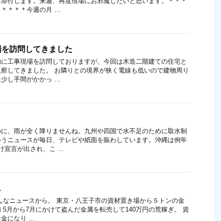
容添付します。来週、再度現場にお邪魔したいと思います。＊＊＊
＊＊＊＊今週の月 …
場を訪問してきました
的に工事現場を訪問しておりますが、今回は木造二階建ての住宅と
察してきました。 お隣りとの境界が狭く電線も低いので建物周り
少し手間がかかっ …
のに、雨が全く降りませんね。九州や四国で水不足のために取水制
いうニュースが毎日、テレビや紙面を賑わしています。沖縄は例年
け宣言が出され、こ …
…
んなニュースから。 東京・八王子市の資材置き場から５トンの金
 5月から7月にかけて盗んだ金属を転売して140万円の荒稼ぎ。 資
金になり …