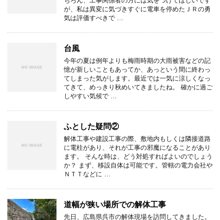
ちろん、工事関係者の方には気をつけてほしいです
が、私は異変に気づきすぐに電車を停めたＪＲの勇
気は評価すべきで …
台風
今年の夏は例年よりも梅雨時期の大雨被害などの記
憶が新しいこともあってか、あっという間に終わっ
てしまった気がします。最近では一気に涼しくなっ
てきて、めっきり秋めいてきましたね。 確かに過ご
しやすい気候で …
ふとした疑問②
解体工事や建設工事の際、敷地内もしくは隣接道路
に電柱があり、それが工事の邪魔になることがあり
ます。 そんな時は、どう対処すればよいのでしょう
か？ まず、移設自体は可能です。管轄の電力会社や
ＮＴＴなどに …
道幅が狭い場所での解体工事
先日、広島県呉市の解体現場を訪問してきました。