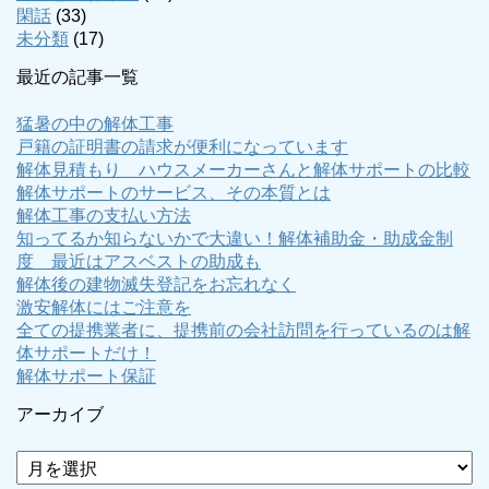
閑話
(33)
未分類
(17)
最近の記事一覧
猛暑の中の解体工事
戸籍の証明書の請求が便利になっています
解体見積もり ハウスメーカーさんと解体サポートの比較
解体サポートのサービス、その本質とは
解体工事の支払い方法
知ってるか知らないかで大違い！解体補助金・助成金制
度 最近はアスベストの助成も
解体後の建物滅失登記をお忘れなく
激安解体にはご注意を
全ての提携業者に、提携前の会社訪問を行っているのは解
体サポートだけ！
解体サポート保証
アーカイブ
ア
ー