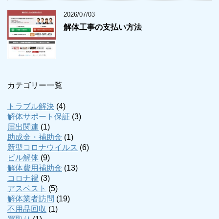
2026/07/03
解体工事の支払い方法
カテゴリー一覧
トラブル解決
(4)
解体サポート保証
(3)
届出関連
(1)
助成金・補助金
(1)
新型コロナウイルス
(6)
ビル解体
(9)
解体費用補助金
(13)
コロナ禍
(3)
アスベスト
(5)
解体業者訪問
(19)
不用品回収
(1)